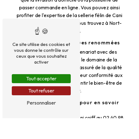
passer commande en ligne. Vous pouvez ainsi
profiter de l'expertise de la sellerie félin de Cani
coiff, peu importe où vous vous trouvez à Nort-
sur-Erdre.
Des produits de marques renommées
Ce site utilise des cookies et
vous donne le contrôle sur
Cani coiff travaille en partenariat avec des
ceux que vous souhaitez
marques renommées dans le domaine de la
activer
sellerie félin. Vous êtes ainsi assuré de la qualité
des produits proposés et de leur conformité aux
Tout accepter
normes en vigueur pour garantir le bien-être de
Tout refuser
votre chat.
Contactez Cani coiff pour en savoir
Personnaliser
plus
N'hésitez pas à contacter Cani coiff au 02 40 98
58 82 pour obtenir davantage d'informations sur
les produits disponibles en sellerie félin. L'équipe