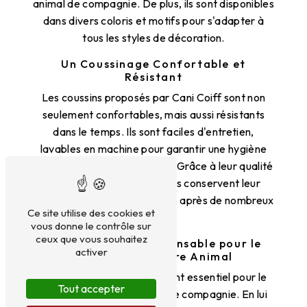
animal de compagnie. De plus, ils sont disponibles
dans divers coloris et motifs pour s'adapter à
tous les styles de décoration.
Un Coussinage Confortable et
Résistant
Les coussins proposés par Cani Coiff sont non
seulement confortables, mais aussi résistants
dans le temps. Ils sont faciles d'entretien,
lavables en machine pour garantir une hygiène
irréprochable à votre animal. Grâce à leur qualité
de fabrication, ces coussins conservent leur
forme et leur moelleux même après de nombreux
Ce site utilise des cookies et
lavages.
vous donne le contrôle sur
ceux que vous souhaitez
Un Accessoire Indispensable pour le
activer
Bien-Être de Votre Animal
Le coussinage est un élément essentiel pour le
Tout accepter
bien-être de votre animal de compagnie. En lui