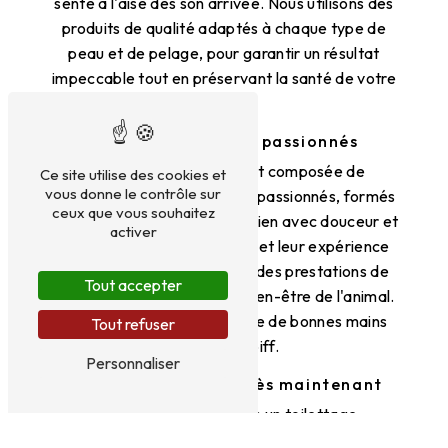
sente à l'aise dès son arrivée. Nous utilisons des
produits de qualité adaptés à chaque type de
peau et de pelage, pour garantir un résultat
impeccable tout en préservant la santé de votre
animal.
Des professionnels passionnés
L'équipe de Cani coiff est composée de
Ce site utilise des cookies et
vous donne le contrôle sur
toiletteurs professionnels et passionnés, formés
ceux que vous souhaitez
pour prendre soin de votre chien avec douceur et
activer
expertise. Leur savoir-faire et leur expérience
leur permettent de réaliser des prestations de
Tout accepter
qualité, dans le respect du bien-être de l'animal.
Votre compagnon sera entre de bonnes mains
Tout refuser
chez Cani coiff.
Personnaliser
Prenez rendez-vous dès maintenant
Pour offrir à votre chien un toilettage
d'exception à Mésanger, contactez Cani coiff au