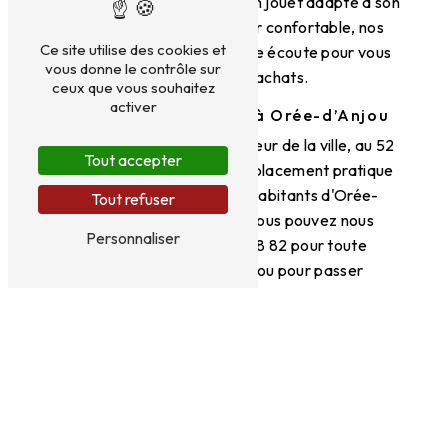
idéale d'un harnais, trouver un jouet adapté à son
âge ou opter pour un panier confortable, nos
Ce site utilise des cookies et
professionnels seront à votre écoute pour vous
vous donne le contrôle sur
guider dans vos achats.
ceux que vous souhaitez
activer
Une adresse à retenir à Orée-d’Anjou
Cani coiff est implanté au cœur de la ville, au 52
Tout accepter
Rue Rayer à Ancenis, un emplacement pratique
et facile d'accès pour les habitants d'Orée-
Tout refuser
d’Anjou et des environs. Vous pouvez nous
Personnaliser
contacter au 02 40 98 58 82 pour toute
demande d'information ou pour passer
commande.
Offrez le meilleur à votre chien en vous rendant
chez Cani coiff, votre sellerie canin de confiance
à Orée-d’Anjou. Qualité, expertise et service
personnalisé sont au rendez-vous pour combler
de bonheur votre fidèle compagnon !