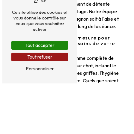
pourra profiter d'un moment de détente
privilégié pendant son toilettage. Notre équipe
Ce site utilise des cookies et
vous donne le contrôle sur
veillera à ce que votre compagnon soit à l'aise et
ceux que vous souhaitez
se sente en sécurité tout au long de la séance.
activer
Des prestations sur-mesure pour
répondre à tous les besoins de votre
Tout accepter
chat
Tout refuser
Cani coiff propose une gamme complète de
prestations de toilettage pour chat, incluant le
Personnaliser
bain, le démêlage, la coupe des griffes, l'hygiène
des oreilles et bien plus encore. Quels que soient
les besoins spécifiques de votre félin, nos
professionnels sauront y répondre avec attention
et délicatesse.
Prenez rendez-vous dès maintenant
chez Cani coiff pour offrir à votre
chat le meilleur des soins