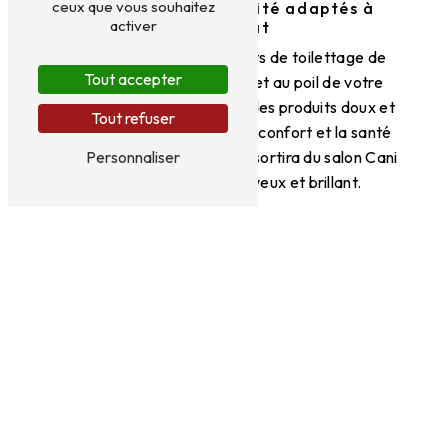
ceux que vous souhaitez
Des produits de qualité adaptés à
activer
votre chat
Cani coiff utilise des produits de toilettage de
Tout accepter
qualité, adaptés à la peau et au poil de votre
chat. Nous veillons à choisir des produits doux et
Tout refuser
respectueux pour assurer le confort et la santé
de votre félin. Votre chat ressortira du salon Cani
Personnaliser
coiff avec un pelage soyeux et brillant.
Prendre rendez-vous chez Cani coiff
Pour offrir à votre chat un moment de bien-être
et de beauté, prenez rendez-vous chez Cani
coiff. Situé à proximité du Loroux-Bottereau,
notre salon de toilettage saura répondre à toutes
les attentes de votre félin. N'hésitez pas à nous
contacter au 02 40 98 58 82 pour réserver un
créneau horaire pour votre chat.
Confiez le toilettage de votre chat à des