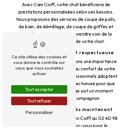
Avec Cani Coiff, votre chat bénéficiera de
prestations personnalisées selon ses besoins.
Nous proposons des services de coupe de poils,
de bain, de démêlage, de coupe de griffes et
bien d'autres encore pour prendre soin de la
beauté et de l'hygiène de votre chat.
Une approche douce et respectueuse
Ce site utilise des cookies et
Chez Cani Coiff, nous attachons une importance
vous donne le contrôle sur
ceux que vous souhaitez
particulière au bien-être et au confort de votre
activer
chat. C'est pourquoi nos professionnels adoptent
une approche douce et respectueuse pour que
Tout accepter
chaque séance de toilettage soit un moment
agréable pour votre compagnon.
Tout refuser
Prenez rendez-vous dès maintenant
Personnaliser
N'hésitez pas à contacter Cani Coiff au 02 40 98
58 82 pour prendre rendez-vous pour le